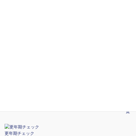
カーボカウント
一覧
STD関連コラム
2026年5月14日
渋谷のおすすめ性病検査クリニック
2026年5月14日
新宿のおすすめ性病検査クリニック
2026年5月14日
性感染症の予防
一覧
更年期チェック