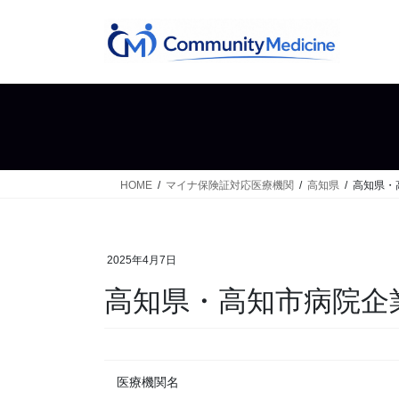
コ
ナ
ン
ビ
テ
ゲ
ン
ー
ツ
シ
へ
ョ
ス
ン
キ
に
ッ
移
HOME
マイナ保険証対応医療機関
高知県
高知県・
プ
動
2025年4月7日
高知県・高知市病院企
医療機関名