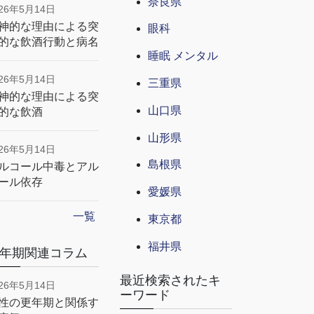
奈良県
026年5月14日
神的な理由による突
眼科
的な飲酒行動と病名
睡眠 メンタル
026年5月14日
三重県
神的な理由による突
山口県
的な飲酒
山形県
026年5月14日
島根県
ルコール中毒とアル
ール依存
愛媛県
一覧
東京都
福井県
年期関連コラム
最近検索されたキ
026年5月14日
ーワード
性の更年期と関係す