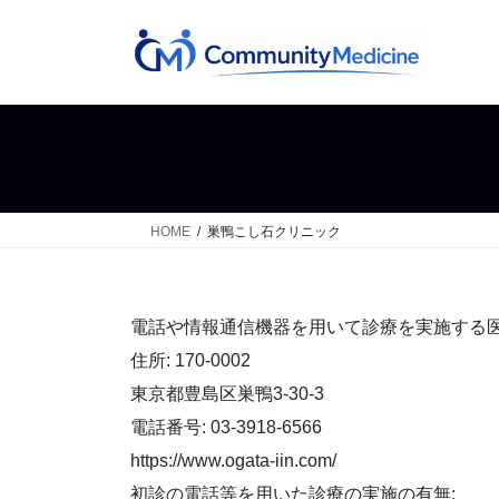
コ
ナ
ン
ビ
テ
ゲ
ン
ー
ツ
シ
へ
ョ
ス
ン
キ
に
ッ
移
HOME
巣鴨こし石クリニック
プ
動
電話や情報通信機器を用いて診療を実施する医
住所: 170-0002
東京都豊島区巣鴨3-30-3
電話番号: 03-3918-6566
https://www.ogata-iin.com/
初診の電話等を用いた診療の実施の有無: